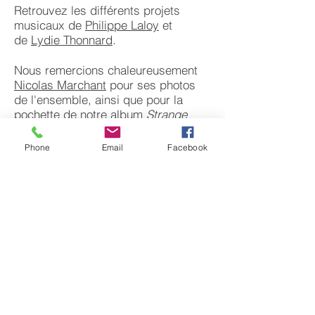
Retrouvez les différents projets
musicaux de
Philippe Laloy
et
de
Lydie Thonnard
.
Nous remercions chaleureusement
Nicolas Marchant
pour ses photos
de l'ensemble, ainsi que pour la
pochette de notre album
Strange
Meeting
.
Phone
Email
Facebook
La partition des arrangements pour
quatuor de flûtes traversières des
fantaisies de Telemann est en vente
aux éditions Filimbi :
https://www.editions-
filimbi.com/catalogue/quatuors-de-fl-
tes.html