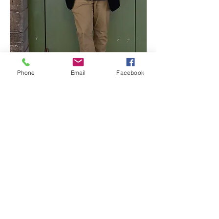
Phone
Email
Facebook
Il enseigne la flûte, l’écriture-
analyse, la musique de chambre et
les ateliers « Bouche à Oreille » à
l’académie d’Auderghem (Bruxelles),
et donne cours d'analyse au
Conservatoire Royal de Liège. Il
collabore également avec
l’Académie Internationale d’Eté de
Wallonie et le CECP dans le cadre
des formations continuées.
En 2015, il rejoint cette "rencontre
étrange" de flûtistes issus d'horizons