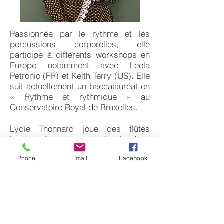
Passionnée par le rythme et les
percussions corporelles, elle
participe à différents workshops en
Europe notamment avec Leela
Petronio (FR) et Keith Terry (US). Elle
suit actuellement un baccalauréat en
« Rythme et rythmique » au
Conservatoire Royal de Bruxelles.
Lydie Thonnard joue des flûtes
basse, alto, ut et du piccolo dans
différents projets dont le duo Auster
Phone
Email
Facebook
Loo avec Simon Leleux
(world/alternative – album « Rhythm
& Breath »), l'ensemble « Vibrations
» (septuor de flûte – album « Strange
Meeting ») et le Trio O3 (musique
contemporaine & improvisation avec
électronique). Elle chante également